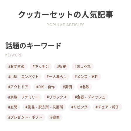
クッカーセット
の人気記事
POPULAR ARTICLES
話題のキーワード
KEYWORD
#おすすめ
#キッチン
#収納
#おしゃれ
#小型・コンパクト
#一人暮らし
#メンズ・男性
#アウトドア
#DIY・自作
#実例
#北欧
#家族・ファミリー
#リラックス
#食器・ディッシュ
#玄関
#風呂・脱衣所・洗面所
#リビング
#チェア・椅子
#プレゼント・ギフト
#寝室