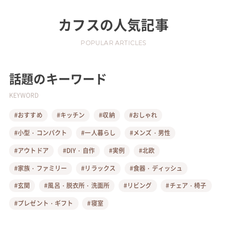
カフス
の人気記事
POPULAR ARTICLES
話題のキーワード
KEYWORD
#おすすめ
#キッチン
#収納
#おしゃれ
#小型・コンパクト
#一人暮らし
#メンズ・男性
#アウトドア
#DIY・自作
#実例
#北欧
#家族・ファミリー
#リラックス
#食器・ディッシュ
#玄関
#風呂・脱衣所・洗面所
#リビング
#チェア・椅子
#プレゼント・ギフト
#寝室