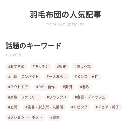
羽毛布団
の人気記事
POPULAR ARTICLES
話題のキーワード
KEYWORD
#おすすめ
#キッチン
#収納
#おしゃれ
#小型・コンパクト
#一人暮らし
#メンズ・男性
#アウトドア
#DIY・自作
#実例
#北欧
#家族・ファミリー
#リラックス
#食器・ディッシュ
#玄関
#風呂・脱衣所・洗面所
#リビング
#チェア・椅子
#プレゼント・ギフト
#寝室