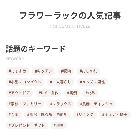
フラワーラック
の人気記事
POPULAR ARTICLES
話題のキーワード
KEYWORD
#おすすめ
#キッチン
#収納
#おしゃれ
#小型・コンパクト
#一人暮らし
#メンズ・男性
#アウトドア
#DIY・自作
#実例
#北欧
#家族・ファミリー
#リラックス
#食器・ディッシュ
#玄関
#風呂・脱衣所・洗面所
#リビング
#チェア・椅子
#プレゼント・ギフト
#寝室