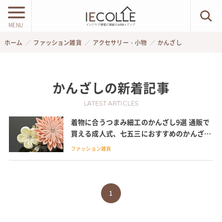
MENU
ホーム
ファッション雑貨
アクセサリー・小物
かんざし
かんざし
の新着記事
LATEST ARTICLES
着物に合うつまみ細工のかんざし9選 通販で
買える成人式、七五三におすすめのかんざし
やパーツの作り方も紹介
ファッション雑貨
1