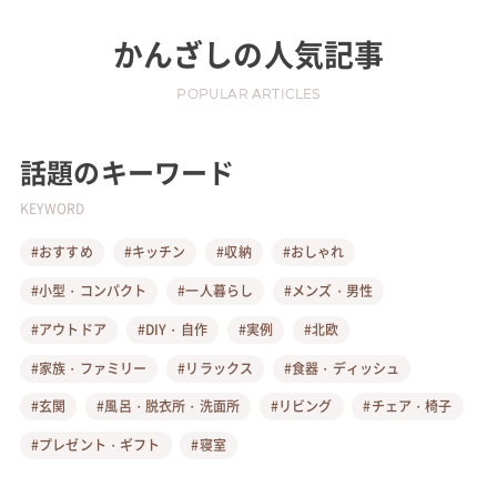
かんざし
の人気記事
POPULAR ARTICLES
話題のキーワード
KEYWORD
#おすすめ
#キッチン
#収納
#おしゃれ
#小型・コンパクト
#一人暮らし
#メンズ・男性
#アウトドア
#DIY・自作
#実例
#北欧
#家族・ファミリー
#リラックス
#食器・ディッシュ
#玄関
#風呂・脱衣所・洗面所
#リビング
#チェア・椅子
#プレゼント・ギフト
#寝室