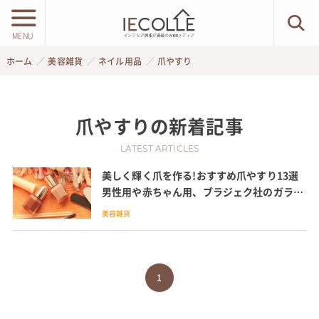
MENU
ホーム
美容雑貨
ネイル用品
爪やすり
爪やすり
の新着記事
LATEST ARTICLES
美しく輝く爪を作る!おすすめ爪やすり13選
男性用や赤ちゃん用、ブラジェク社のガラス
製などを紹介
美容雑貨
1