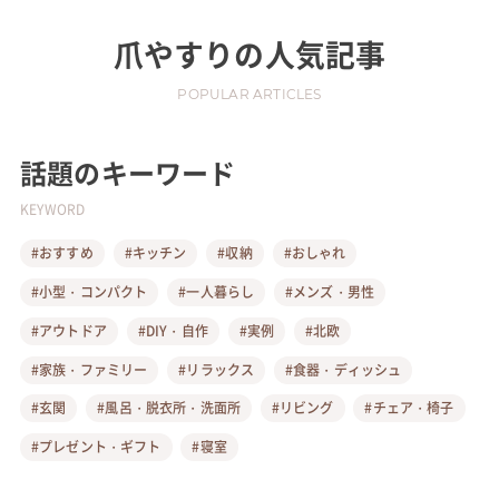
爪やすり
の人気記事
POPULAR ARTICLES
話題のキーワード
KEYWORD
#おすすめ
#キッチン
#収納
#おしゃれ
#小型・コンパクト
#一人暮らし
#メンズ・男性
#アウトドア
#DIY・自作
#実例
#北欧
#家族・ファミリー
#リラックス
#食器・ディッシュ
#玄関
#風呂・脱衣所・洗面所
#リビング
#チェア・椅子
#プレゼント・ギフト
#寝室