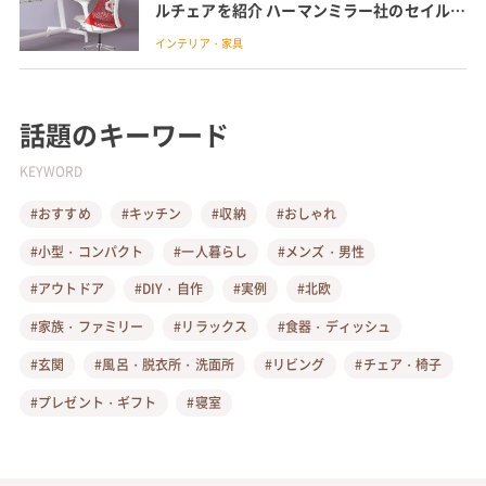
ルチェアを紹介 ハーマンミラー社のセイルチ
ェアおしゃれなデザインと快適な座り心地が
インテリア・家具
人気
話題のキーワード
KEYWORD
#おすすめ
#キッチン
#収納
#おしゃれ
#小型・コンパクト
#一人暮らし
#メンズ・男性
#アウトドア
#DIY・自作
#実例
#北欧
#家族・ファミリー
#リラックス
#食器・ディッシュ
#玄関
#風呂・脱衣所・洗面所
#リビング
#チェア・椅子
#プレゼント・ギフト
#寝室