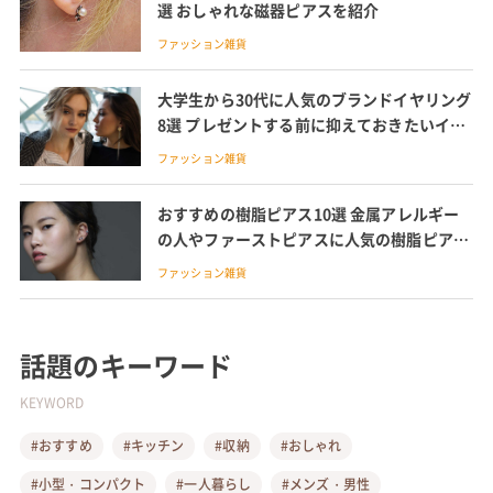
選 おしゃれな磁器ピアスを紹介
ファッション雑貨
大学生から30代に人気のブランドイヤリング
8選 プレゼントする前に抑えておきたいイヤ
リングとピアスの違い、留め具の種類も解説
ファッション雑貨
おすすめの樹脂ピアス10選 金属アレルギー
の人やファーストピアスに人気の樹脂ピアス
を紹介
ファッション雑貨
話題のキーワード
KEYWORD
#おすすめ
#キッチン
#収納
#おしゃれ
#小型・コンパクト
#一人暮らし
#メンズ・男性