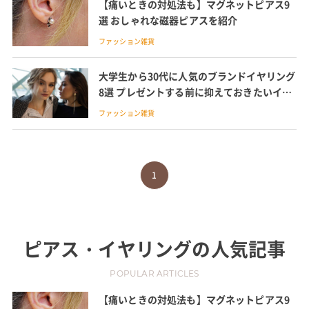
【痛いときの対処法も】マグネットピアス9
選 おしゃれな磁器ピアスを紹介
ファッション雑貨
大学生から30代に人気のブランドイヤリング
8選 プレゼントする前に抑えておきたいイヤ
リングとピアスの違い、留め具の種類も解説
ファッション雑貨
1
ピアス・イヤリング
の人気記事
POPULAR ARTICLES
【痛いときの対処法も】マグネットピアス9