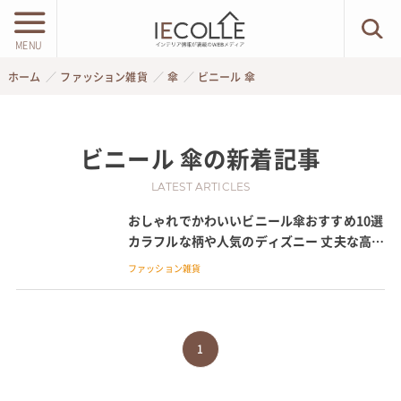
MENU
ホーム
ファッション雑貨
傘
ビニール 傘
ビニール 傘
の新着記事
LATEST ARTICLES
おしゃれでかわいいビニール傘おすすめ10選
カラフルな柄や人気のディズニー 丈夫な高級
ブランド傘を紹介
ファッション雑貨
1