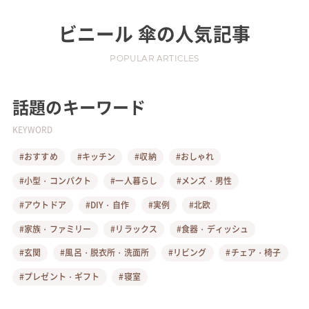
ビニール 傘
の人気記事
POPULAR ARTICLES
話題のキーワード
KEYWORD
#おすすめ
#キッチン
#収納
#おしゃれ
#小型・コンパクト
#一人暮らし
#メンズ・男性
#アウトドア
#DIY・自作
#実例
#北欧
#家族・ファミリー
#リラックス
#食器・ディッシュ
#玄関
#風呂・脱衣所・洗面所
#リビング
#チェア・椅子
#プレゼント・ギフト
#寝室