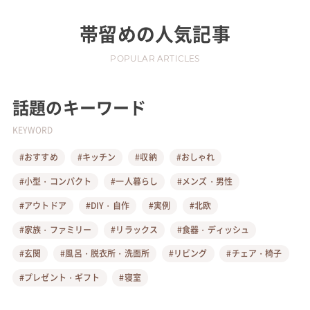
帯留め
の人気記事
POPULAR ARTICLES
話題のキーワード
KEYWORD
#おすすめ
#キッチン
#収納
#おしゃれ
#小型・コンパクト
#一人暮らし
#メンズ・男性
#アウトドア
#DIY・自作
#実例
#北欧
#家族・ファミリー
#リラックス
#食器・ディッシュ
#玄関
#風呂・脱衣所・洗面所
#リビング
#チェア・椅子
#プレゼント・ギフト
#寝室