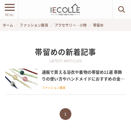
MENU
ホーム
ファッション雑貨
アクセサリー・小物
帯留め
帯留め
の新着記事
LATEST ARTICLES
通販で買える浴衣や着物の帯留め11選 帯飾
りの使い方やハンドメイドにおすすめの金具
おしゃれなアンティーク風も
ファッション雑貨
1