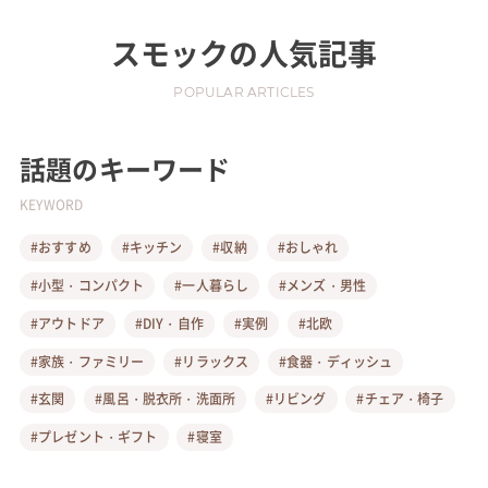
スモック
の人気記事
POPULAR ARTICLES
話題のキーワード
KEYWORD
#おすすめ
#キッチン
#収納
#おしゃれ
#小型・コンパクト
#一人暮らし
#メンズ・男性
#アウトドア
#DIY・自作
#実例
#北欧
#家族・ファミリー
#リラックス
#食器・ディッシュ
#玄関
#風呂・脱衣所・洗面所
#リビング
#チェア・椅子
#プレゼント・ギフト
#寝室