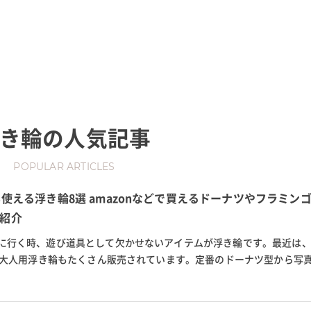
き輪
の人気記事
POPULAR ARTICLES
も使える浮き輪8選 amazonなどで買えるドーナツやフラミン
紹介
に行く時、遊び道具として欠かせないアイテムが浮き輪です。最近は
上の大人用浮き輪もたくさん販売されています。定番のドーナツ型から写
など、形や種類も豊富。 今回は...