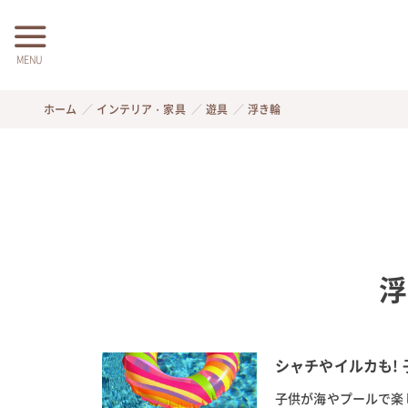
MENU
ホーム
インテリア・家具
遊具
浮き輪
浮
シャチやイルカも!
子供が海やプールで楽