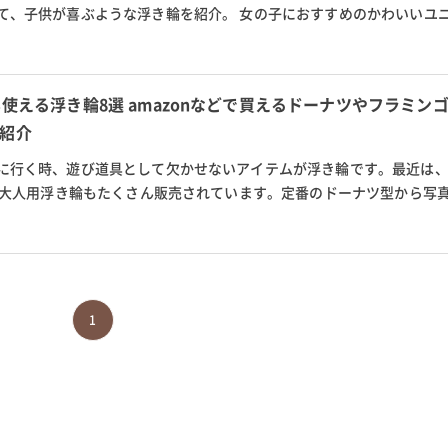
て、子供が喜ぶような浮き輪を紹介。 女の子におすすめのかわいいユ
キャラクターもの、腕に付ける浮...
も使える浮き輪8選 amazonなどで買えるドーナツやフラミン
紹介
に行く時、遊び道具として欠かせないアイテムが浮き輪です。最近は
上の大人用浮き輪もたくさん販売されています。定番のドーナツ型から写
など、形や種類も豊富。 今回は...
1