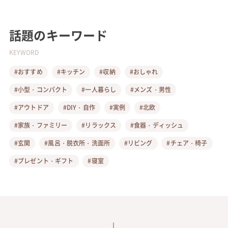
話題のキーワード
KEYWORD
#おすすめ
#キッチン
#収納
#おしゃれ
#小型・コンパクト
#一人暮らし
#メンズ・男性
#アウトドア
#DIY・自作
#実例
#北欧
#家族・ファミリー
#リラックス
#食器・ディッシュ
#玄関
#風呂・脱衣所・洗面所
#リビング
#チェア・椅子
#プレゼント・ギフト
#寝室