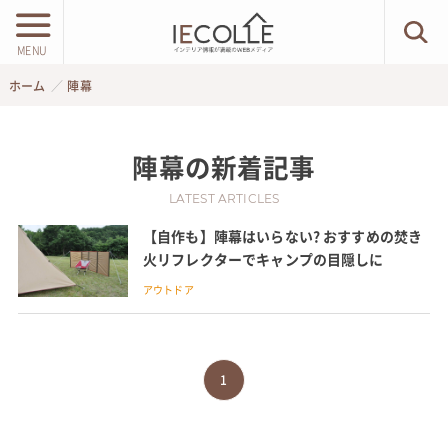
MENU
ホーム
陣幕
陣幕
の新着記事
LATEST ARTICLES
【自作も】陣幕はいらない? おすすめの焚き
火リフレクターでキャンプの目隠しに
アウトドア
1