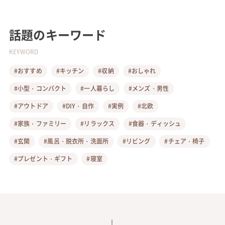
話題のキーワード
KEYWORD
#おすすめ
#キッチン
#収納
#おしゃれ
#小型・コンパクト
#一人暮らし
#メンズ・男性
#アウトドア
#DIY・自作
#実例
#北欧
#家族・ファミリー
#リラックス
#食器・ディッシュ
#玄関
#風呂・脱衣所・洗面所
#リビング
#チェア・椅子
#プレゼント・ギフト
#寝室