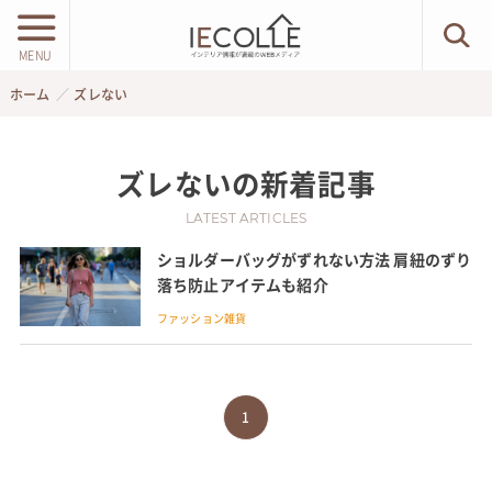
MENU
ホーム
ズレない
ズレない
の新着記事
LATEST ARTICLES
ショルダーバッグがずれない方法 肩紐のずり
落ち防止アイテムも紹介
ファッション雑貨
1