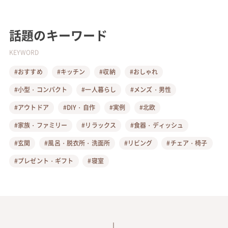
話題のキーワード
KEYWORD
#おすすめ
#キッチン
#収納
#おしゃれ
#小型・コンパクト
#一人暮らし
#メンズ・男性
#アウトドア
#DIY・自作
#実例
#北欧
#家族・ファミリー
#リラックス
#食器・ディッシュ
#玄関
#風呂・脱衣所・洗面所
#リビング
#チェア・椅子
#プレゼント・ギフト
#寝室