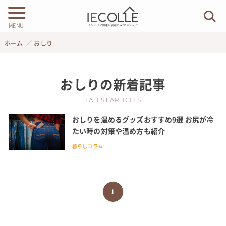
MENU
ホーム
おしり
おしり
の新着記事
LATEST ARTICLES
おしりを温めるグッズおすすめ9選 お尻が冷
たい時の対策や温め方も紹介
暮らしコラム
1