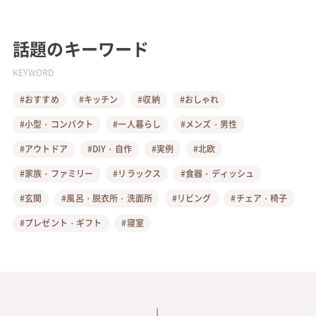
話題のキーワード
KEYWORD
#おすすめ
#キッチン
#収納
#おしゃれ
#小型・コンパクト
#一人暮らし
#メンズ・男性
#アウトドア
#DIY・自作
#実例
#北欧
#家族・ファミリー
#リラックス
#食器・ディッシュ
#玄関
#風呂・脱衣所・洗面所
#リビング
#チェア・椅子
#プレゼント・ギフト
#寝室