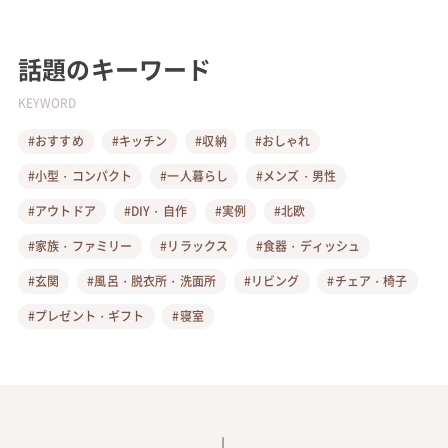
話題のキーワード
KEYWORD
#おすすめ
#キッチン
#収納
#おしゃれ
#小型・コンパクト
#一人暮らし
#メンズ・男性
#アウトドア
#DIY・自作
#実例
#北欧
#家族・ファミリー
#リラックス
#食器・ディッシュ
#玄関
#風呂・脱衣所・洗面所
#リビング
#チェア・椅子
#プレゼント・ギフト
#寝室