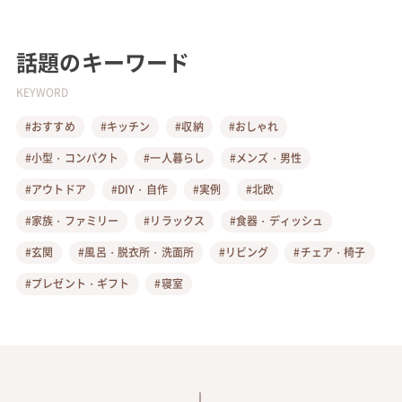
話題のキーワード
KEYWORD
#おすすめ
#キッチン
#収納
#おしゃれ
#小型・コンパクト
#一人暮らし
#メンズ・男性
#アウトドア
#DIY・自作
#実例
#北欧
#家族・ファミリー
#リラックス
#食器・ディッシュ
#玄関
#風呂・脱衣所・洗面所
#リビング
#チェア・椅子
#プレゼント・ギフト
#寝室