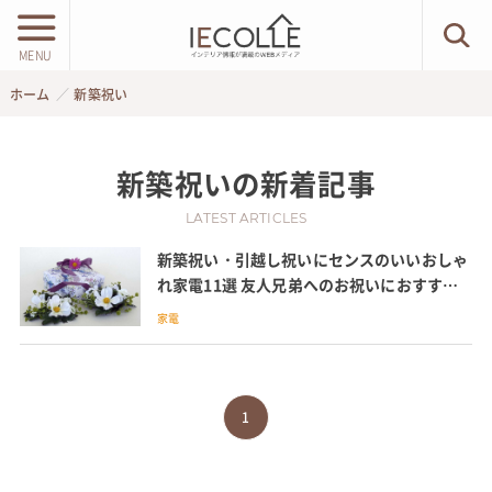
MENU
ホーム
新築祝い
新築祝い
の新着記事
LATEST ARTICLES
新築祝い・引越し祝いにセンスのいいおしゃ
れ家電11選 友人兄弟へのお祝いにおすすめ
のしの種類やマナーも
家電
1