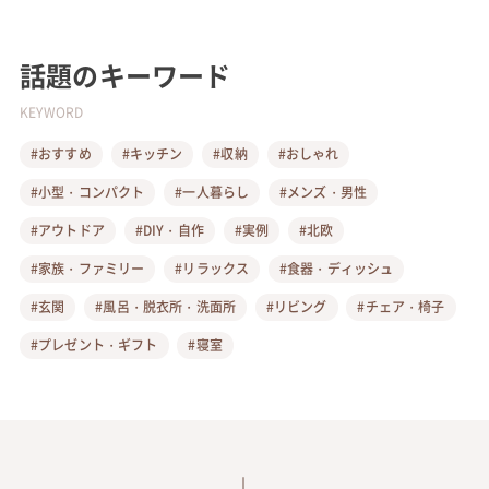
話題のキーワード
KEYWORD
#おすすめ
#キッチン
#収納
#おしゃれ
#小型・コンパクト
#一人暮らし
#メンズ・男性
#アウトドア
#DIY・自作
#実例
#北欧
#家族・ファミリー
#リラックス
#食器・ディッシュ
#玄関
#風呂・脱衣所・洗面所
#リビング
#チェア・椅子
#プレゼント・ギフト
#寝室