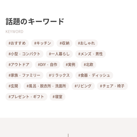
話題のキーワード
KEYWORD
#おすすめ
#キッチン
#収納
#おしゃれ
#小型・コンパクト
#一人暮らし
#メンズ・男性
#アウトドア
#DIY・自作
#実例
#北欧
#家族・ファミリー
#リラックス
#食器・ディッシュ
#玄関
#風呂・脱衣所・洗面所
#リビング
#チェア・椅子
#プレゼント・ギフト
#寝室