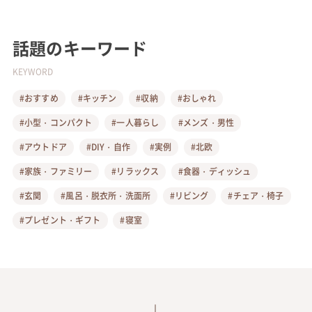
話題のキーワード
KEYWORD
#おすすめ
#キッチン
#収納
#おしゃれ
#小型・コンパクト
#一人暮らし
#メンズ・男性
#アウトドア
#DIY・自作
#実例
#北欧
#家族・ファミリー
#リラックス
#食器・ディッシュ
#玄関
#風呂・脱衣所・洗面所
#リビング
#チェア・椅子
#プレゼント・ギフト
#寝室