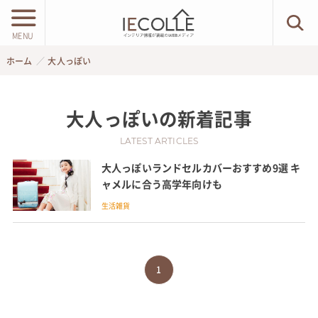
MENU
ホーム
大人っぽい
大人っぽい
の新着記事
LATEST ARTICLES
大人っぽいランドセルカバーおすすめ9選 キ
ャメルに合う高学年向けも
生活雑貨
1