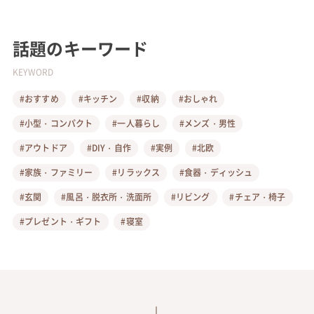
話題のキーワード
KEYWORD
#おすすめ
#キッチン
#収納
#おしゃれ
#小型・コンパクト
#一人暮らし
#メンズ・男性
#アウトドア
#DIY・自作
#実例
#北欧
#家族・ファミリー
#リラックス
#食器・ディッシュ
#玄関
#風呂・脱衣所・洗面所
#リビング
#チェア・椅子
#プレゼント・ギフト
#寝室