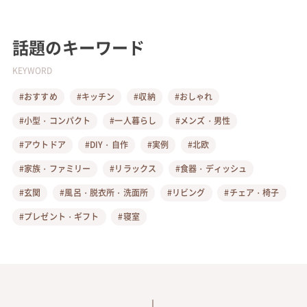
話題のキーワード
KEYWORD
#おすすめ
#キッチン
#収納
#おしゃれ
#小型・コンパクト
#一人暮らし
#メンズ・男性
#アウトドア
#DIY・自作
#実例
#北欧
#家族・ファミリー
#リラックス
#食器・ディッシュ
#玄関
#風呂・脱衣所・洗面所
#リビング
#チェア・椅子
#プレゼント・ギフト
#寝室