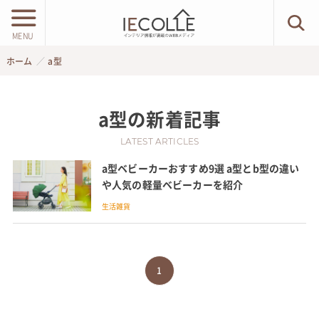
MENU
ホーム
a型
a型
の新着記事
LATEST ARTICLES
a型ベビーカーおすすめ9選 a型とb型の違い
や人気の軽量ベビーカーを紹介
生活雑貨
1