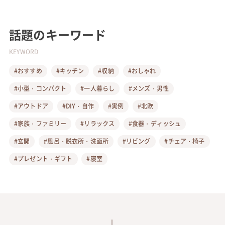
話題のキーワード
KEYWORD
#おすすめ
#キッチン
#収納
#おしゃれ
#小型・コンパクト
#一人暮らし
#メンズ・男性
#アウトドア
#DIY・自作
#実例
#北欧
#家族・ファミリー
#リラックス
#食器・ディッシュ
#玄関
#風呂・脱衣所・洗面所
#リビング
#チェア・椅子
#プレゼント・ギフト
#寝室