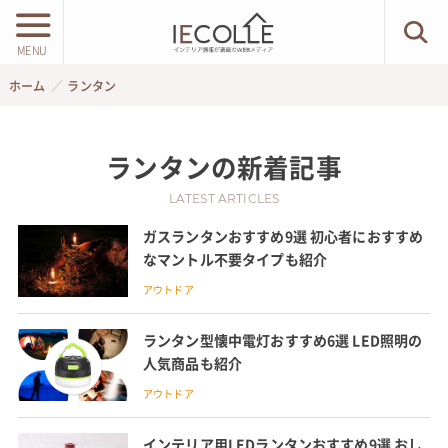
MENU
ホーム
ランタン
ランタン
の新着記事
LATEST ARTICLES
ガスランタンおすすめ9選 初心者におすすめ
なマントル不要タイプも紹介
アウトドア
ランタン型懐中電灯おすすめ6選 LED照明の
人気商品も紹介
アウトドア
インテリア用LEDランタンおすすめ9選 おし