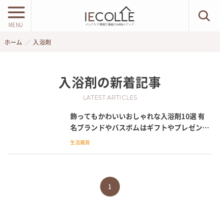
MENU
ホーム
入浴剤
入浴剤
の新着記事
LATEST ARTICLES
飾ってもかわいいおしゃれな入浴剤10選 有
名ブランドやバスボムはギフトやプレゼント
に最適
生活雑貨
1