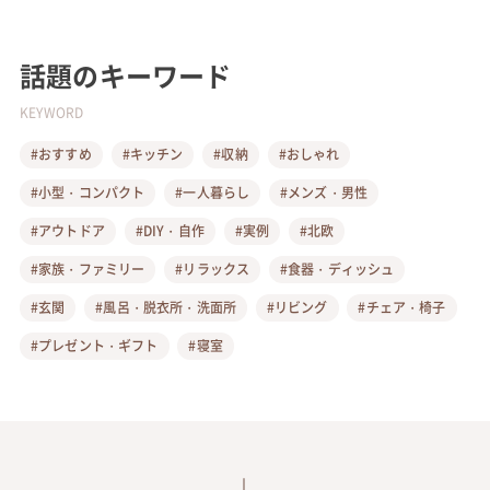
話題のキーワード
KEYWORD
#おすすめ
#キッチン
#収納
#おしゃれ
#小型・コンパクト
#一人暮らし
#メンズ・男性
#アウトドア
#DIY・自作
#実例
#北欧
#家族・ファミリー
#リラックス
#食器・ディッシュ
#玄関
#風呂・脱衣所・洗面所
#リビング
#チェア・椅子
#プレゼント・ギフト
#寝室