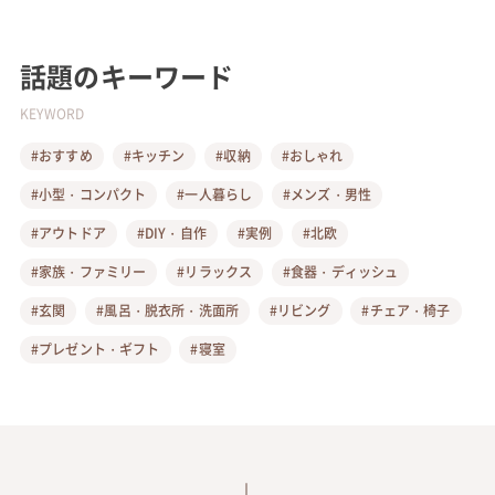
話題のキーワード
KEYWORD
#おすすめ
#キッチン
#収納
#おしゃれ
#小型・コンパクト
#一人暮らし
#メンズ・男性
#アウトドア
#DIY・自作
#実例
#北欧
#家族・ファミリー
#リラックス
#食器・ディッシュ
#玄関
#風呂・脱衣所・洗面所
#リビング
#チェア・椅子
#プレゼント・ギフト
#寝室