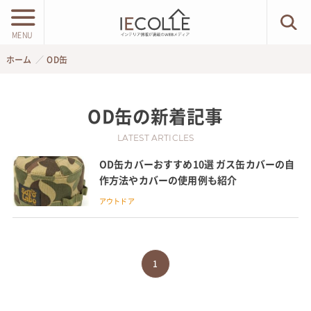
MENU
ホーム
OD缶
OD缶
の新着記事
LATEST ARTICLES
OD缶カバーおすすめ10選 ガス缶カバーの自
作方法やカバーの使用例も紹介
アウトドア
1