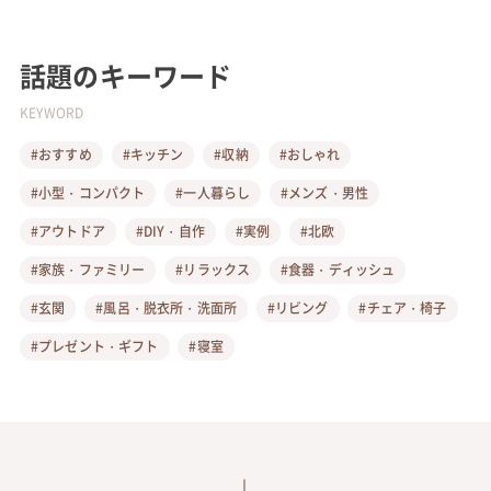
話題のキーワード
KEYWORD
#おすすめ
#キッチン
#収納
#おしゃれ
#小型・コンパクト
#一人暮らし
#メンズ・男性
#アウトドア
#DIY・自作
#実例
#北欧
#家族・ファミリー
#リラックス
#食器・ディッシュ
#玄関
#風呂・脱衣所・洗面所
#リビング
#チェア・椅子
#プレゼント・ギフト
#寝室