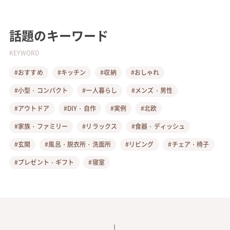
話題のキーワード
KEYWORD
#おすすめ
#キッチン
#収納
#おしゃれ
#小型・コンパクト
#一人暮らし
#メンズ・男性
#アウトドア
#DIY・自作
#実例
#北欧
#家族・ファミリー
#リラックス
#食器・ディッシュ
#玄関
#風呂・脱衣所・洗面所
#リビング
#チェア・椅子
#プレゼント・ギフト
#寝室