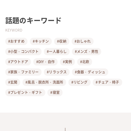
話題のキーワード
KEYWORD
#おすすめ
#キッチン
#収納
#おしゃれ
#小型・コンパクト
#一人暮らし
#メンズ・男性
#アウトドア
#DIY・自作
#実例
#北欧
#家族・ファミリー
#リラックス
#食器・ディッシュ
#玄関
#風呂・脱衣所・洗面所
#リビング
#チェア・椅子
#プレゼント・ギフト
#寝室