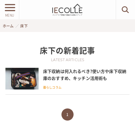
MENU
ホーム
床下
床下
の新着記事
LATEST ARTICLES
床下収納は何入れるべき?使い方や床下収納
庫のおすすめ、キッチン活用術も
暮らしコラム
1