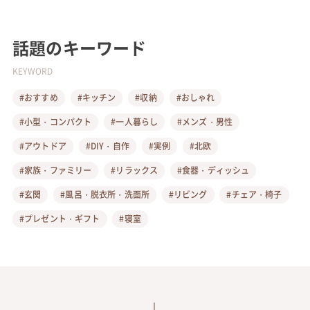
話題のキーワード
KEYWORD
#おすすめ
#キッチン
#収納
#おしゃれ
#小型・コンパクト
#一人暮らし
#メンズ・男性
#アウトドア
#DIY・自作
#実例
#北欧
#家族・ファミリー
#リラックス
#食器・ディッシュ
#玄関
#風呂・脱衣所・洗面所
#リビング
#チェア・椅子
#プレゼント・ギフト
#寝室