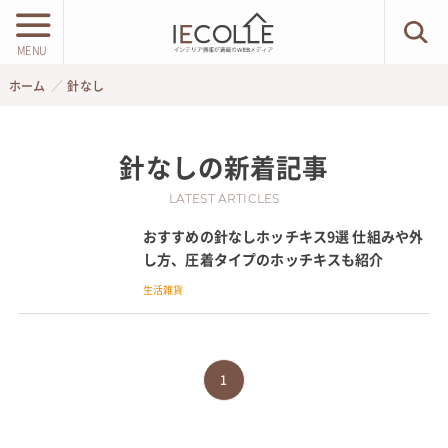
MENU
ホーム
針なし
針なし
の新着記事
LATEST ARTICLES
おすすめの針なしホッチキス9選 仕組みや外
し方、圧着タイプのホッチキスも紹介
生活雑貨
1