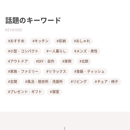
話題のキーワード
KEYWORD
#おすすめ
#キッチン
#収納
#おしゃれ
#小型・コンパクト
#一人暮らし
#メンズ・男性
#アウトドア
#DIY・自作
#実例
#北欧
#家族・ファミリー
#リラックス
#食器・ディッシュ
#玄関
#風呂・脱衣所・洗面所
#リビング
#チェア・椅子
#プレゼント・ギフト
#寝室