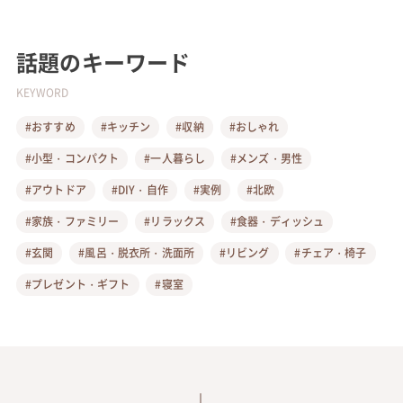
話題のキーワード
KEYWORD
#おすすめ
#キッチン
#収納
#おしゃれ
#小型・コンパクト
#一人暮らし
#メンズ・男性
#アウトドア
#DIY・自作
#実例
#北欧
#家族・ファミリー
#リラックス
#食器・ディッシュ
#玄関
#風呂・脱衣所・洗面所
#リビング
#チェア・椅子
#プレゼント・ギフト
#寝室