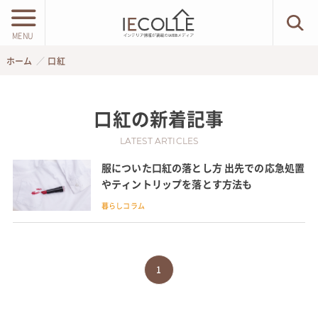
MENU
ホーム
口紅
口紅
の新着記事
LATEST ARTICLES
服についた口紅の落とし方 出先での応急処置
やティントリップを落とす方法も
暮らしコラム
1