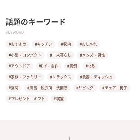
話題のキーワード
KEYWORD
#おすすめ
#キッチン
#収納
#おしゃれ
#小型・コンパクト
#一人暮らし
#メンズ・男性
#アウトドア
#DIY・自作
#実例
#北欧
#家族・ファミリー
#リラックス
#食器・ディッシュ
#玄関
#風呂・脱衣所・洗面所
#リビング
#チェア・椅子
#プレゼント・ギフト
#寝室