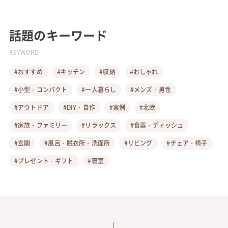
話題のキーワード
KEYWORD
#おすすめ
#キッチン
#収納
#おしゃれ
#小型・コンパクト
#一人暮らし
#メンズ・男性
#アウトドア
#DIY・自作
#実例
#北欧
#家族・ファミリー
#リラックス
#食器・ディッシュ
#玄関
#風呂・脱衣所・洗面所
#リビング
#チェア・椅子
#プレゼント・ギフト
#寝室