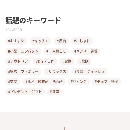
話題のキーワード
KEYWORD
#おすすめ
#キッチン
#収納
#おしゃれ
#小型・コンパクト
#一人暮らし
#メンズ・男性
#アウトドア
#DIY・自作
#実例
#北欧
#家族・ファミリー
#リラックス
#食器・ディッシュ
#玄関
#風呂・脱衣所・洗面所
#リビング
#チェア・椅子
#プレゼント・ギフト
#寝室