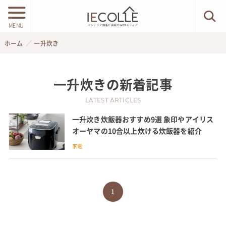
MENU
ホーム
一升炊き
一升炊き
の新着記事
LATEST ARTICLES
一升炊き炊飯器おすすめ9選 象印やアイリス
オーヤマの10合以上炊ける炊飯器を紹介
家電
1