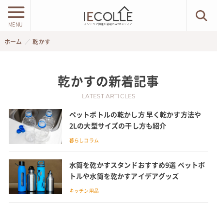
MENU
ホーム
乾かす
乾かす
の新着記事
LATEST ARTICLES
ペットボトルの乾かし方 早く乾かす方法や
2Lの大型サイズの干し方も紹介
暮らしコラム
水筒を乾かすスタンドおすすめ9選 ペットボ
トルや水筒を乾かすアイデアグッズ
キッチン用品