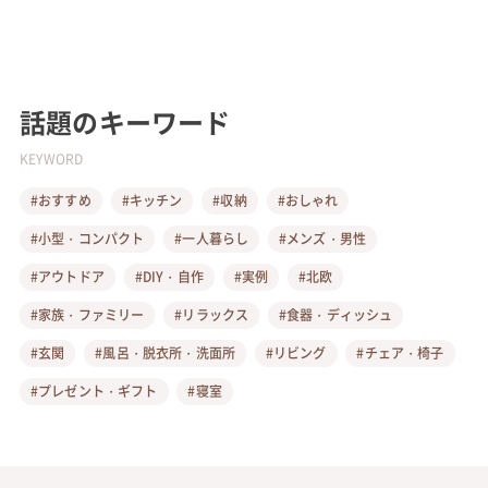
話題のキーワード
KEYWORD
#おすすめ
#キッチン
#収納
#おしゃれ
#小型・コンパクト
#一人暮らし
#メンズ・男性
#アウトドア
#DIY・自作
#実例
#北欧
#家族・ファミリー
#リラックス
#食器・ディッシュ
#玄関
#風呂・脱衣所・洗面所
#リビング
#チェア・椅子
#プレゼント・ギフト
#寝室