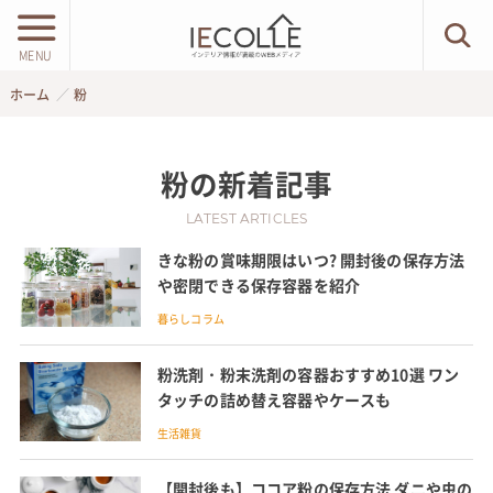
MENU
ホーム
粉
粉
の新着記事
LATEST ARTICLES
きな粉の賞味期限はいつ? 開封後の保存方法
や密閉できる保存容器を紹介
暮らしコラム
粉洗剤・粉末洗剤の容器おすすめ10選 ワン
タッチの詰め替え容器やケースも
生活雑貨
【開封後も】ココア粉の保存方法 ダニや虫の