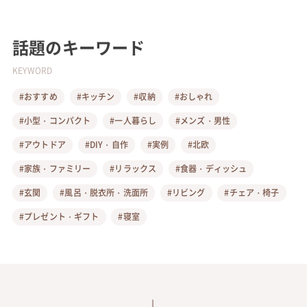
話題のキーワード
KEYWORD
#おすすめ
#キッチン
#収納
#おしゃれ
#小型・コンパクト
#一人暮らし
#メンズ・男性
#アウトドア
#DIY・自作
#実例
#北欧
#家族・ファミリー
#リラックス
#食器・ディッシュ
#玄関
#風呂・脱衣所・洗面所
#リビング
#チェア・椅子
#プレゼント・ギフト
#寝室