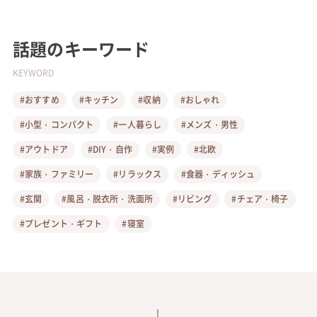
話題のキーワード
KEYWORD
#おすすめ
#キッチン
#収納
#おしゃれ
#小型・コンパクト
#一人暮らし
#メンズ・男性
#アウトドア
#DIY・自作
#実例
#北欧
#家族・ファミリー
#リラックス
#食器・ディッシュ
#玄関
#風呂・脱衣所・洗面所
#リビング
#チェア・椅子
#プレゼント・ギフト
#寝室