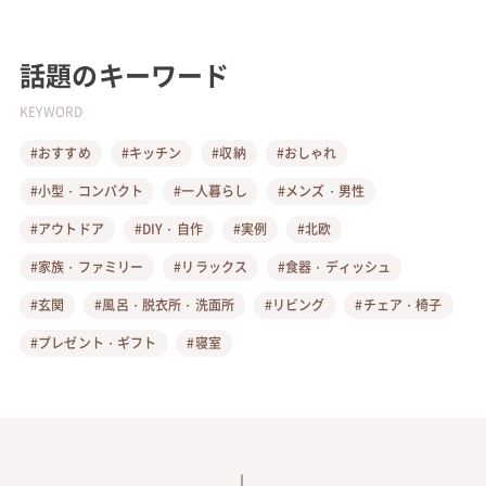
話題のキーワード
KEYWORD
#おすすめ
#キッチン
#収納
#おしゃれ
#小型・コンパクト
#一人暮らし
#メンズ・男性
#アウトドア
#DIY・自作
#実例
#北欧
#家族・ファミリー
#リラックス
#食器・ディッシュ
#玄関
#風呂・脱衣所・洗面所
#リビング
#チェア・椅子
#プレゼント・ギフト
#寝室