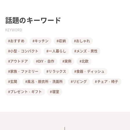
話題のキーワード
KEYWORD
#おすすめ
#キッチン
#収納
#おしゃれ
#小型・コンパクト
#一人暮らし
#メンズ・男性
#アウトドア
#DIY・自作
#実例
#北欧
#家族・ファミリー
#リラックス
#食器・ディッシュ
#玄関
#風呂・脱衣所・洗面所
#リビング
#チェア・椅子
#プレゼント・ギフト
#寝室