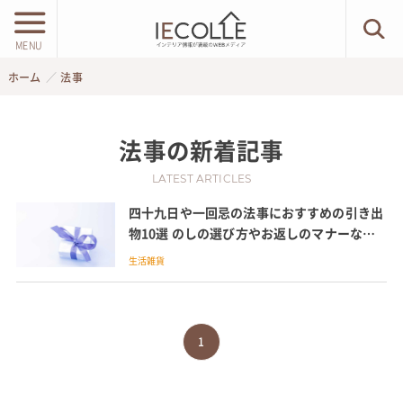
MENU
ホーム
法事
法事
の新着記事
LATEST ARTICLES
四十九日や一回忌の法事におすすめの引き出
物10選 のしの選び方やお返しのマナーなど
も紹介
生活雑貨
1