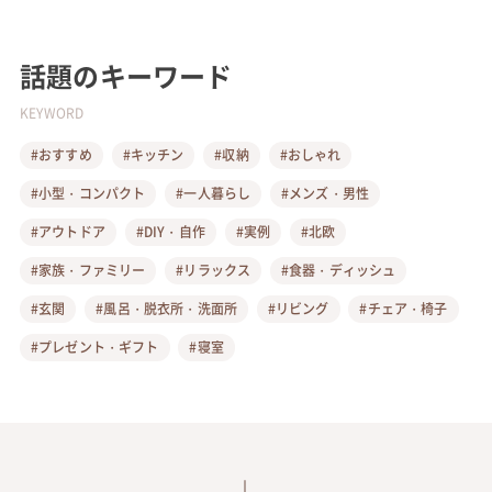
話題のキーワード
KEYWORD
#おすすめ
#キッチン
#収納
#おしゃれ
#小型・コンパクト
#一人暮らし
#メンズ・男性
#アウトドア
#DIY・自作
#実例
#北欧
#家族・ファミリー
#リラックス
#食器・ディッシュ
#玄関
#風呂・脱衣所・洗面所
#リビング
#チェア・椅子
#プレゼント・ギフト
#寝室