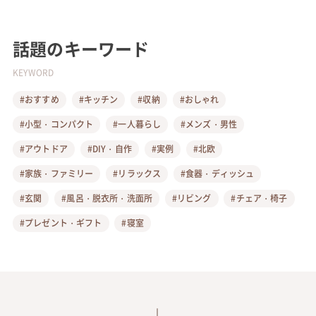
話題のキーワード
KEYWORD
#おすすめ
#キッチン
#収納
#おしゃれ
#小型・コンパクト
#一人暮らし
#メンズ・男性
#アウトドア
#DIY・自作
#実例
#北欧
#家族・ファミリー
#リラックス
#食器・ディッシュ
#玄関
#風呂・脱衣所・洗面所
#リビング
#チェア・椅子
#プレゼント・ギフト
#寝室