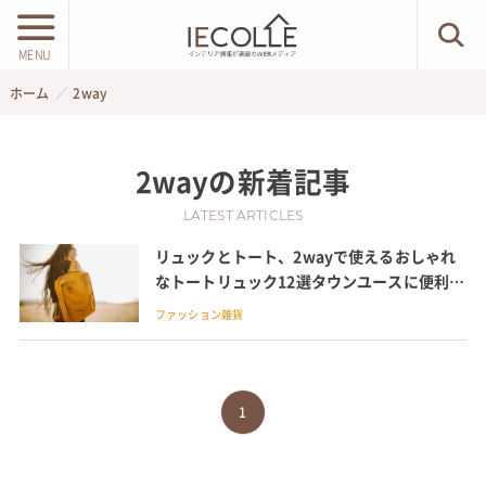
MENU
ホーム
2way
2way
の新着記事
LATEST ARTICLES
リュックとトート、2wayで使えるおしゃれ
なトートリュック12選タウンユースに便利な
deldeやアウトドアに人気のチャムスなど
ファッション雑貨
1