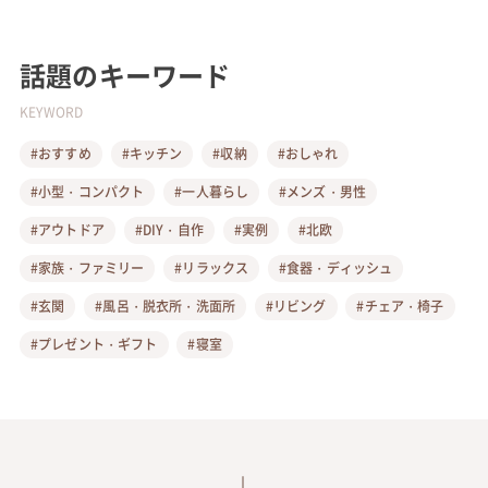
話題のキーワード
KEYWORD
#おすすめ
#キッチン
#収納
#おしゃれ
#小型・コンパクト
#一人暮らし
#メンズ・男性
#アウトドア
#DIY・自作
#実例
#北欧
#家族・ファミリー
#リラックス
#食器・ディッシュ
#玄関
#風呂・脱衣所・洗面所
#リビング
#チェア・椅子
#プレゼント・ギフト
#寝室