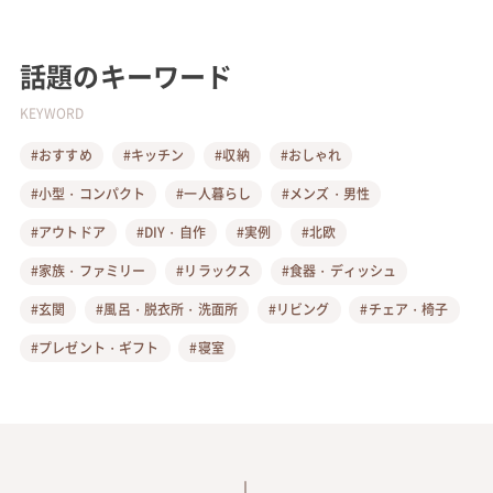
話題のキーワード
KEYWORD
#おすすめ
#キッチン
#収納
#おしゃれ
#小型・コンパクト
#一人暮らし
#メンズ・男性
#アウトドア
#DIY・自作
#実例
#北欧
#家族・ファミリー
#リラックス
#食器・ディッシュ
#玄関
#風呂・脱衣所・洗面所
#リビング
#チェア・椅子
#プレゼント・ギフト
#寝室