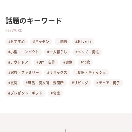
話題のキーワード
KEYWORD
#おすすめ
#キッチン
#収納
#おしゃれ
#小型・コンパクト
#一人暮らし
#メンズ・男性
#アウトドア
#DIY・自作
#実例
#北欧
#家族・ファミリー
#リラックス
#食器・ディッシュ
#玄関
#風呂・脱衣所・洗面所
#リビング
#チェア・椅子
#プレゼント・ギフト
#寝室