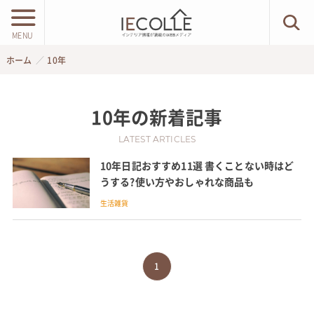
MENU
ホーム
10年
10年
の新着記事
LATEST ARTICLES
10年日記おすすめ11選 書くことない時はど
うする?使い方やおしゃれな商品も
生活雑貨
1