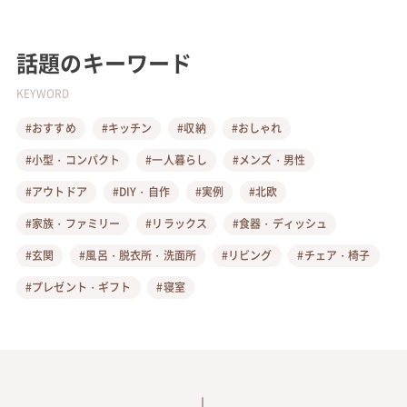
話題のキーワード
KEYWORD
#おすすめ
#キッチン
#収納
#おしゃれ
#小型・コンパクト
#一人暮らし
#メンズ・男性
#アウトドア
#DIY・自作
#実例
#北欧
#家族・ファミリー
#リラックス
#食器・ディッシュ
#玄関
#風呂・脱衣所・洗面所
#リビング
#チェア・椅子
#プレゼント・ギフト
#寝室