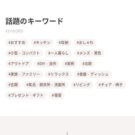
話題のキーワード
KEYWORD
#おすすめ
#キッチン
#収納
#おしゃれ
#小型・コンパクト
#一人暮らし
#メンズ・男性
#アウトドア
#DIY・自作
#実例
#北欧
#家族・ファミリー
#リラックス
#食器・ディッシュ
#玄関
#風呂・脱衣所・洗面所
#リビング
#チェア・椅子
#プレゼント・ギフト
#寝室